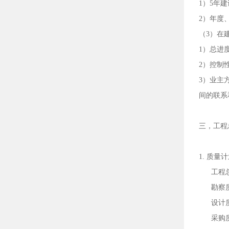
1）5年
2）年度
（
3）在
1）总进
2）控制
3）业主
间的联系
三，工程
1. 质量
工程
勘察
设计
采购