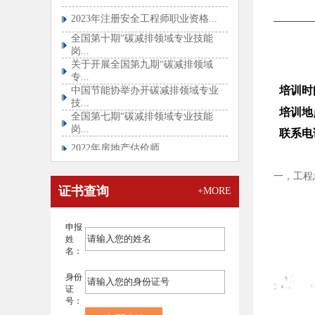
2023年注册安全工程师职业资格...
全国第十期“碳减排领域专业技能
岗...
关于开展全国第九期“碳减排领域
专...
中国节能协举办开碳减排领域专业
技...
培训时间
全国第七期“碳减排领域专业技能
培训地
岗...
2022年房地产估价师...
联系电话
关于开展全国第四期“碳减排领域
专...
一，工程
关于推迟举行咨询工程师（投资）
证书查询
职...
+MORE
总监、专监实行分级管理！中监协
试...
申报
全国专业技术人员职业资格证书查
姓
验...
名：
关于举办2021年《全过程工程咨...
身份
关于举办2021年《设计企业如何...
证
号：