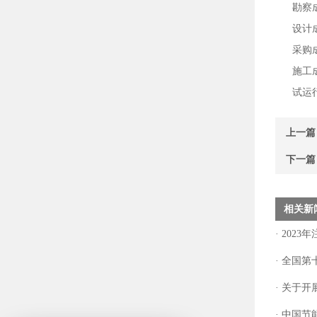
勘察
设计
采购
施工
试运
上一篇
下一篇
相关新
·
2023
·
全国第
·
关于开
·
中国节