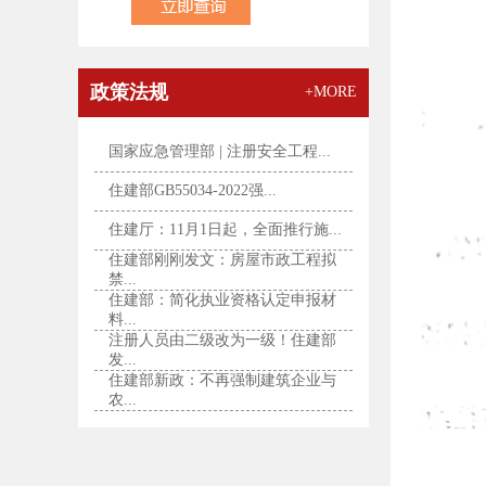
政策法规
+MORE
国家应急管理部 | 注册安全工程...
住建部GB55034-2022强...
住建厅：11月1日起，全面推行施...
住建部刚刚发文：房屋市政工程拟
禁...
住建部：简化执业资格认定申报材
料...
注册人员由二级改为一级！住建部
发...
住建部新政：不再强制建筑企业与
农...