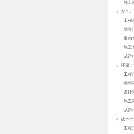
施工
2. 安全
工程
勘察
采购
施工
试运
3. 环保
工程
勘察
设计
施工
试运
4. 成本
工程