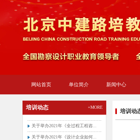
2023年注册安全工程师职业资格...
全国第十期“碳减排领域专业技能
岗...
关于开展全国第九期“碳减排领域
专...
中国节能协举办开碳减排领域专业
技...
全国第七期“碳减排领域专业技能
岗...
2022年房地产估价师...
关于开展全国第四期“碳减排领域
专...
关于推迟举行咨询工程师（投资）
网站首页
单位简介
新闻中心
职...
总监、专监实行分级管理！中监协
试...
全国专业技术人员职业资格证书查
培训动态
+MORE
验...
培训动
关于举办2021年《全过程工程咨...
关于举办2021年《设计企业如何...