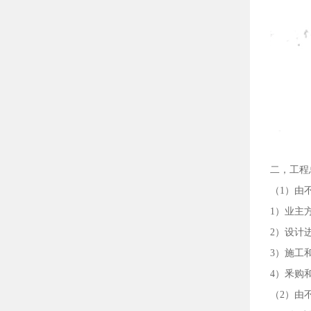
二，工程
（
1）由
1）业主
2）设计
3）施工
4）釆购
（
2）由